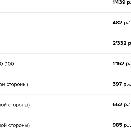
1'439 р
482 р.
/
2'332 р
1'162 р.
00-900
397 р.
ой стороны)
/
652 р.
ной стороны)
/
985 р.
ной стороны)
/