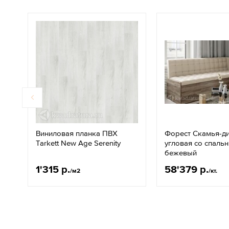
Виниловая планка ПВХ
Форест Скамья-д
Tarkett New Age Serenity
угловая со спаль
бежевый
1'315 р.
58'379 р.
/м2
/кт.