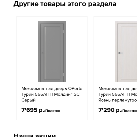
Другие товары этого раздела
Межкомнатная дверь OPorte
Межкомнатная дв
Турин 566АПП Молдинг SC
Турин 566АПП Мо
Серый
Ясень перламутр
7'695 р.
7'290 р.
/Полотно
/Полотн
Наши акции