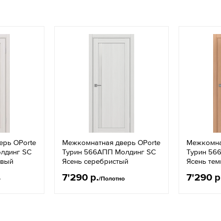
ерь OPorte
Межкомнатная дверь OPorte
Межкомна
лдинг SC
Турин 566АПП Молдинг SC
Турин 56
овый
Ясень серебристый
Ясень те
7'290 р.
7'290 р
о
/Полотно