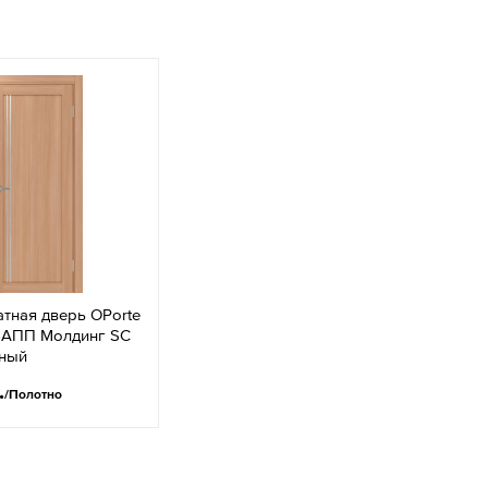
тная дверь OPorte
6АПП Молдинг SC
мный
.
/Полотно