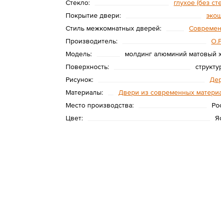
Стекло:
глухое (без ст
Покрытие двери:
эко
Стиль межкомнатных дверей:
Совреме
Производитель:
O.
Модель:
молдинг алюминий матовый 
Поверхность:
структу
Рисунок:
Де
Материалы:
Двери из современных матери
Место производства:
Ро
Цвет:
Я