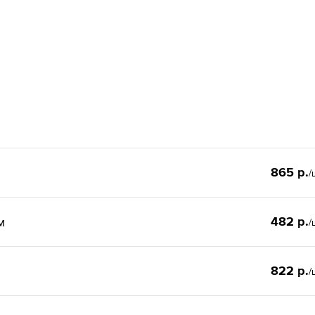
865 р.
/
482 р.
м
/
822 р.
/