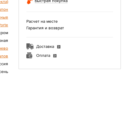
Быстрая покупка
екла)
шпон
нные
Расчет на месте
Porte
Гарантия и возврат
хром
рная
Доставка
рево
Оплата
алов
ссия
сень