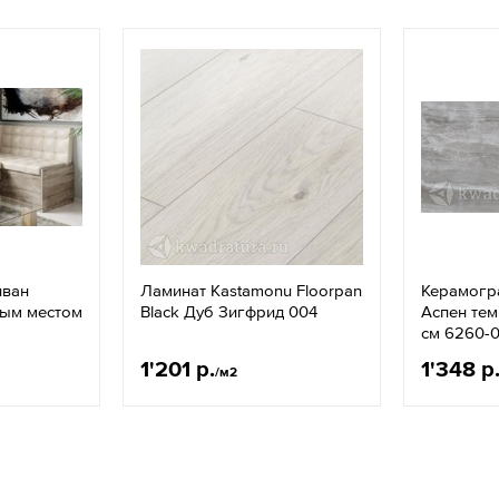
иван
Ламинат Kastamonu Floorpan
Керамогра
ным местом
Black Дуб Зигфрид 004
Аспен те
см 6260-
1'201 р.
1'348 р
/м2