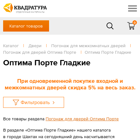
Шахты
Скидки
Акции
ОТДЕЛОЧНЫЕ МАТЕРИАЛЫ
Готовые решения
0
Каталог товаров
+7 (863) 309-13-16
Доставка и оплата
Контакты
в будние дни — с 9.00 до 19.00,
Сб, Вс — выходной
Каталог
|
Двери
|
Погонаж для межкомнатных дверей
|
Отзывы
Погонаж для дверей Оптима Порте
|
Оптима Порте Гладкие
ЗАКАЗАТЬ ЗВОНОК
Оптима Порте Гладкие
Вход
/
Регистрация
При одновременной покупке входной и
межкомнатных дверей скидка 5% на весь заказ.
Фильтровать
Все товары раздела
Погонаж для дверей Оптима Порте
В разделе «Оптима Порте Гладкие» нашего каталога
в городе Шахтах на сегодняшний день насчитывается