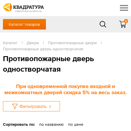
Шахты
Скидки
Акции
ОТДЕЛОЧНЫЕ МАТЕРИАЛЫ
Готовые решения
0
Каталог товаров
+7 (863) 309-13-16
Доставка и оплата
Контакты
в будние дни — с 9.00 до 19.00,
Сб, Вс — выходной
Каталог
|
Двери
|
Противопожарные двери
|
Отзывы
Противопожарные дверь одностворчатая
ЗАКАЗАТЬ ЗВОНОК
Противопожарные дверь
Вход
/
Регистрация
одностворчатая
При одновременной покупке входной и
межкомнатных дверей скидка 5% на весь заказ.
Фильтровать
Сортировать по:
по названию
по цене