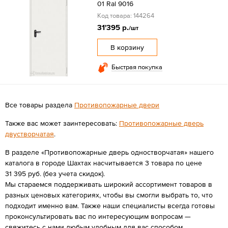
01 Ral 9016
Код товара: 144264
31'395 р.
/шт
В корзину
Быстрая покупка
Все товары раздела
Противопожарные двери
Также вас может заинтересовать:
Противопожарные дверь
двустворчатая
.
В разделе «Противопожарные дверь одностворчатая» нашего
каталога в городе Шахтах насчитывается 3 товара по цене
31 395 руб. (без учета скидок).
Мы стараемся поддерживать широкий ассортимент товаров в
разных ценовых категориях, чтобы вы смогли выбрать то, что
подходит именно вам. Также наши специалисты всегда готовы
проконсультировать вас по интересующим вопросам —
свяжитесь с нами любым удобным для вас способом.