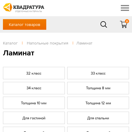
Шахты
Скидки
Акции
ОТДЕЛОЧНЫЕ МАТЕРИАЛЫ
Готовые решения
0
Каталог товаров
+7 (863) 309-13-16
Доставка и оплата
Контакты
в будние дни — с 9.00 до 19.00,
Сб, Вс — выходной
Каталог
|
Напольные покрытия
|
Ламинат
Отзывы
ЗАКАЗАТЬ ЗВОНОК
Ламинат
Вход
/
Регистрация
32 класс
33 класс
34 класс
Толщина 8 мм
Толщина 10 мм
Толщина 12 мм
Для гостиной
Для спальни