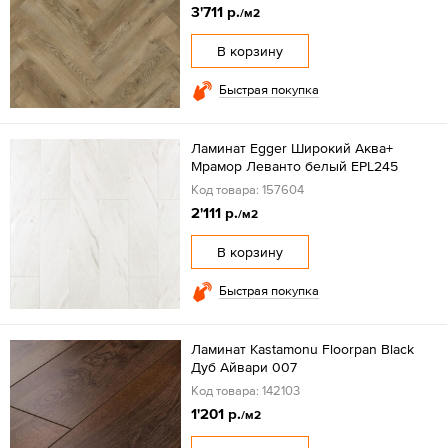
3'711 р.
/м2
В корзину
Быстрая покупка
Ламинат Egger Широкий Аква+
Мрамор Леванто белый EPL245
Код товара: 157604
2'111 р.
/м2
В корзину
Быстрая покупка
Ламинат Kastamonu Floorpan Black
Дуб Айвари 007
Код товара: 142103
1'201 р.
/м2