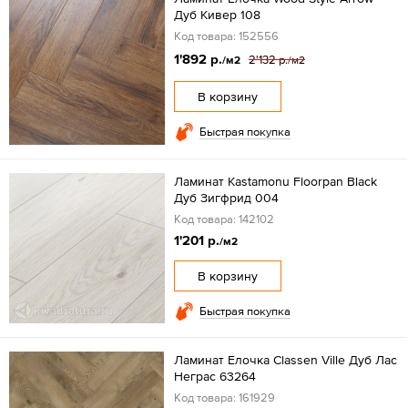
Дуб Кивер 108
Код товара: 152556
1'892 р.
2'132 р.
/м2
/м2
В корзину
Быстрая покупка
Ламинат Kastamonu Floorpan Black
Дуб Зигфрид 004
Код товара: 142102
1'201 р.
/м2
В корзину
Быстрая покупка
Ламинат Елочка Classen Ville Дуб Лас
Неграс 63264
Код товара: 161929