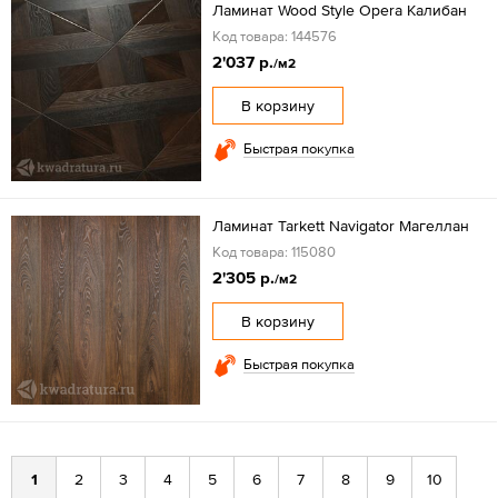
Ламинат Wood Style Opera Калибан
Код товара: 144576
2'037 р.
/м2
В корзину
Быстрая покупка
Ламинат Tarkett Navigator Mагеллан
Код товара: 115080
2'305 р.
/м2
В корзину
Быстрая покупка
1
2
3
4
5
6
7
8
9
10