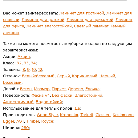
Вас может заинтересовать:
Ламинат для гостиной
,
Ламинат для
спальни
,
Ламинат для детской
,
Ламинат для прихожей
,
Ламинат
для офиса
,
Ламинат влагостойкий
,
Светлый ламинат
,
Темный
ламинат
Также вы можете посмотреть подборки товаров по следующим
характеристикам:
Акции:
Акция
;
Класс:
32
,
33
,
34
;
Толщина:
8
,
9
,
10
,
12
;
Оттенок:
Белый/бежевый
,
Серый
,
Коричневый
,
Черный
,
Бежевый
;
Дизайн:
Бетон
,
Мрамор
,
Паркет
,
Дерево
,
Елочка
;
Поверхность:
Фаска V4
,
Без фаски
,
Влагостойкий
,
Антистатичный
,
Водостойкий
;
Использование для теплых полов:
Да
;
Производитель:
Wood Style
,
Kronostar
,
Tarkett
,
Classen
,
Kastamonu
,
Egger
,
AGT
,
Timber
,
Royce
;
Ширина:
280
;