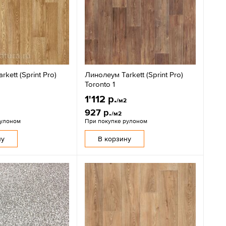
kett (Sprint Pro)
Линолеум Tarkett (Sprint Pro)
Toronto 1
1'112 р.
2
/м2
927 р.
/м2
рулоном
При покупке рулоном
ну
В корзину