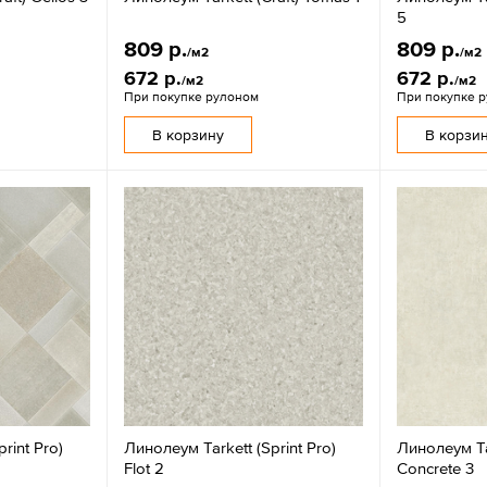
5
809 р.
809 р.
/м2
/м2
672 р.
672 р.
/м2
/м2
При покупке рулоном
При покупке 
В корзину
В корзи
rint Pro)
Линолеум Tarkett (Sprint Pro)
Линолеум Ta
Flot 2
Concrete 3