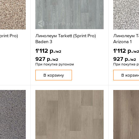
rint Pro)
Линолеум Tarkett (Sprint Pro)
Линолеум Tar
Baden 3
Arizona 1
1'112 р.
1'112 р.
/м2
/м
927 р.
927 р.
/м2
/м2
При покупке рулоном
При покупке 
В корзину
В корзи