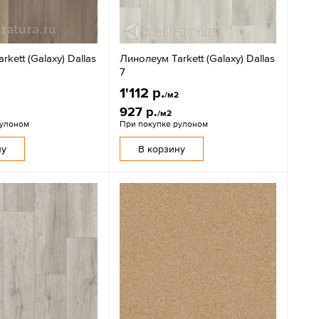
kett (Galaxy) Dallas
Линолеум Tarkett (Galaxy) Dallas
7
1'112 р.
2
/м2
927 р.
/м2
рулоном
При покупке рулоном
ну
В корзину