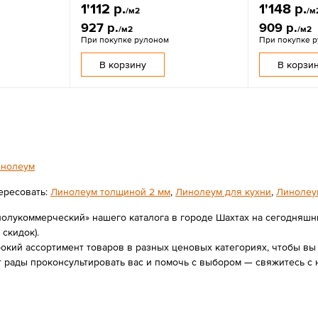
1'112 р.
1'148 р.
/м2
/м
927 р.
909 р.
/м2
/м2
При покупке рулоном
При покупке 
В корзину
В корзи
нолеум
ересовать:
Линолеум толщиной 2 мм
,
Линолеум для кухни
,
Линолеу
олукоммерческий» нашего каталога в городе Шахтах на сегодняшний
 скидок).
ий ассортимент товаров в разных ценовых категориях, чтобы вы в
 рады проконсультировать вас и помочь с выбором — свяжитесь с