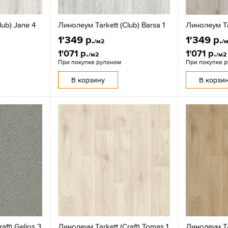
lub) Jane 4
Линолеум Tarkett (Club) Barsa 1
Линолеум Ta
1'349 р.
1'349 р.
/м2
/
1'071 р.
1'071 р.
/м2
/м2
При покупке рулоном
При покупке 
В корзину
В корзи
aft) Gelios 3
Линолеум Tarkett (Craft) Tomas 1
Линолеум Ta