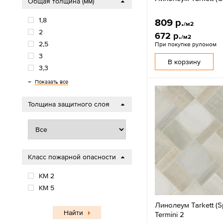
Общая толщина (мм)
1,8
809 р.
/м2
2
672 р.
/м2
2,5
При покупке рулоном
3
В корзину
3,3
3,5
3,7
4
4,5
Показать все
Толщина защитного слоя
Класс пожарной опасности
КМ 2
КМ 5
Линолеум Tarkett (Sp
Найти
Termini 2