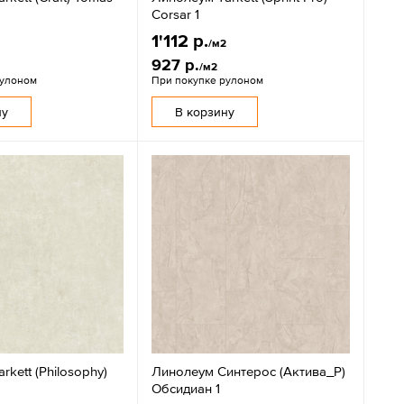
Corsar 1
1'112 р.
/м2
927 р.
/м2
рулоном
При покупке рулоном
ну
В корзину
rkett (Philosophy)
Линолеум Синтерос (Актива_Р)
Обсидиан 1