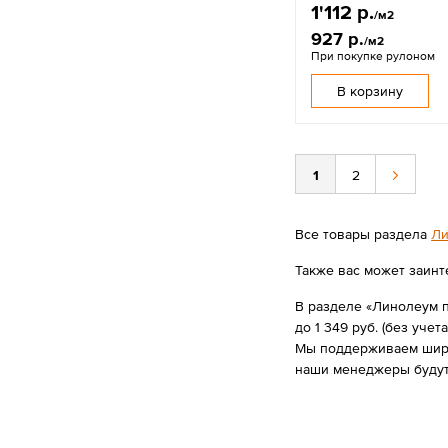
1'112 р.
/м2
927 р.
/м2
При покупке рулоном
В корзину
1
2
Все товары раздела
Ли
Также вас может заинт
В разделе «Линолеум п
до 1 349 руб. (без учета
Мы поддерживаем широк
наши менеджеры будут