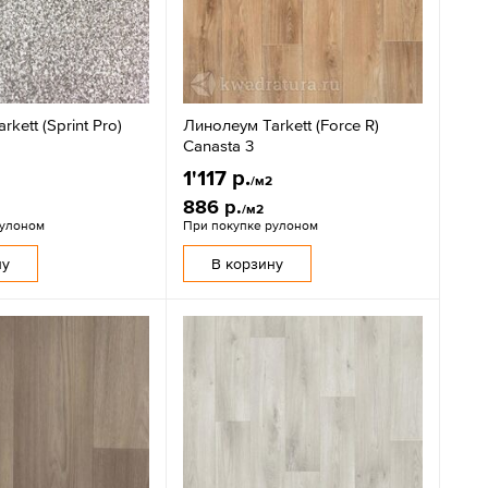
kett (Sprint Pro)
Линолеум Tarkett (Force R)
Canasta 3
1'117 р.
2
/м2
886 р.
/м2
рулоном
При покупке рулоном
ну
В корзину