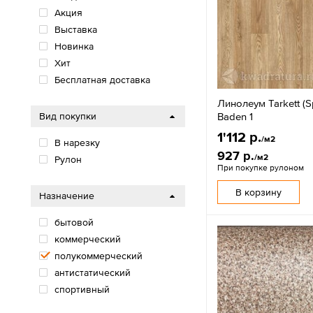
Акция
Выставка
Новинка
Хит
Бесплатная доставка
Линолеум Tarkett (Sp
Baden 1
Вид покупки
1'112 р.
/м2
В нарезку
927 р.
/м2
Рулон
При покупке рулоном
В корзину
Назначение
бытовой
коммерческий
полукоммерческий
антистатический
спортивный