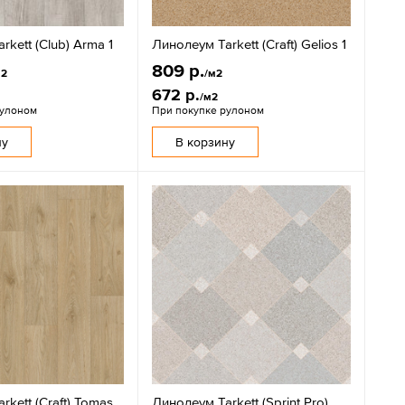
rkett (Club) Arma 1
Линолеум Tarkett (Craft) Gelios 1
809 р.
м2
/м2
672 р.
/м2
рулоном
При покупке рулоном
ну
В корзину
rkett (Craft) Tomas
Линолеум Tarkett (Sprint Pro)