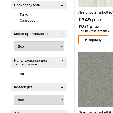
Производитель
Линолеум Tarkett (C
Tarkett
1'349 р.
Cинтерос
/м2
1'071 р.
/м2
При покупке рулоном
Место производства
В корзину
Использование для
теплых полов
Да
Коллекция
Линолеум Tarkett (Cr