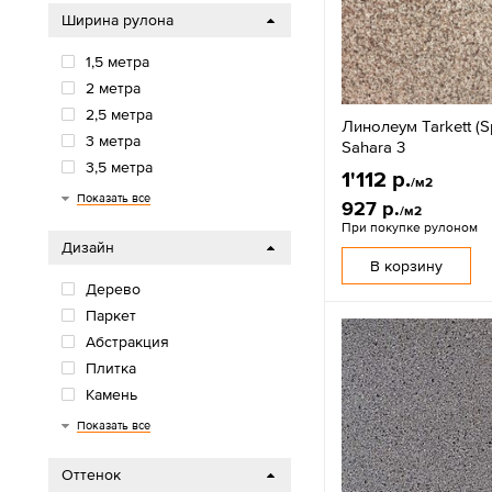
Ширина рулона
1,5 метра
2 метра
2,5 метра
Линолеум Tarkett (Sp
3 метра
Sahara 3
3,5 метра
1'112 р.
/м2
4 метра
5 метров
Показать все
927 р.
/м2
При покупке рулоном
Дизайн
В корзину
Дерево
Паркет
Абстракция
Плитка
Камень
Однотонные (крошка)
Дизайнерские
Детские
Бетон
Показать все
Оттенок