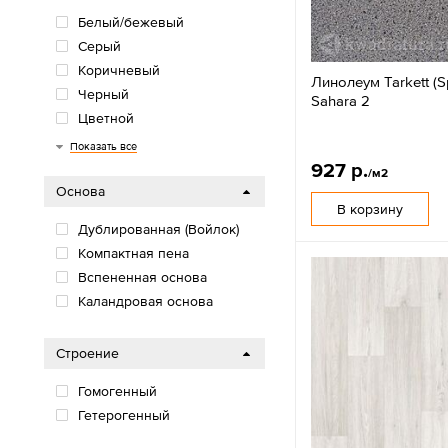
Белый/бежевый
Серый
Коричневый
Линолеум Tarkett (Sp
Черный
Sahara 2
Цветной
Синий
Красный
Зеленый
Оранжевый
Бежевый
Показать все
927 р.
/м2
Основа
В корзину
Дублированная (Войлок)
Компактная пена
Вспененная основа
Каландровая основа
Строение
Гомогенный
Гетерогенный