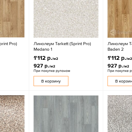
rint Pro)
Линолеум Tarkett (Sprint Pro)
Линолеум Tar
Medano 1
Baden 2
1'112 р.
1'112 р.
/м2
/м
927 р.
927 р.
/м2
/м2
При покупке рулоном
При покупке 
В корзину
В корзи