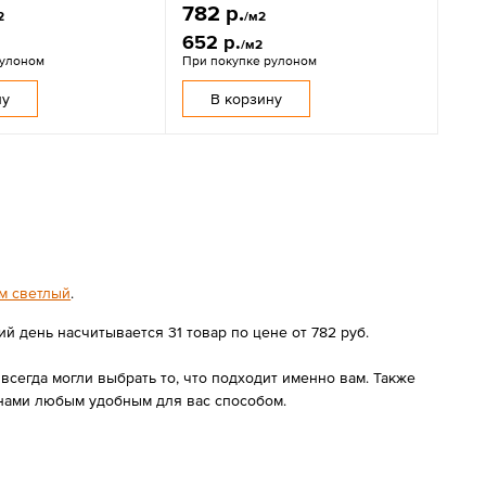
782 р.
2
/м2
652 р.
/м2
рулоном
При покупке рулоном
ну
В корзину
м светлый
.
 день насчитывается 31 товар по цене от 782 руб.
сегда могли выбрать то, что подходит именно вам. Также
 нами любым удобным для вас способом.