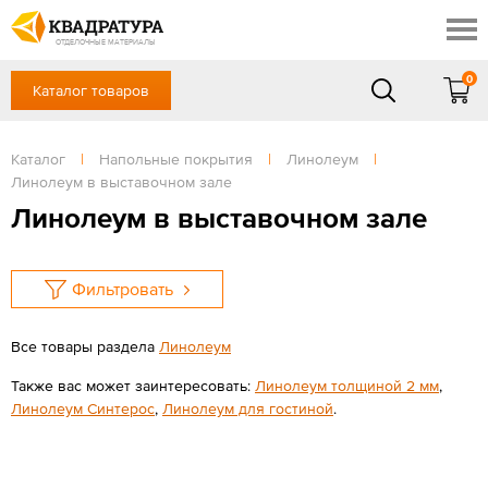
Шахты
Скидки
Акции
ОТДЕЛОЧНЫЕ МАТЕРИАЛЫ
Готовые решения
0
Каталог товаров
+7 (863) 309-13-16
Доставка и оплата
Контакты
в будние дни — с 9.00 до 19.00,
Сб, Вс — выходной
Каталог
|
Напольные покрытия
|
Линолеум
|
Отзывы
Линолеум в выставочном зале
ЗАКАЗАТЬ ЗВОНОК
Линолеум в выставочном зале
Вход
/
Регистрация
Фильтровать
Все товары раздела
Линолеум
Также вас может заинтересовать:
Линолеум толщиной 2 мм
,
Линолеум Cинтерос
,
Линолеум для гостиной
.