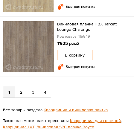
Быстрая покупка
Виниловая планка ПВХ Tarkett
Lounge Charango
Код товара: 115549
1'625 р.
/м2
В корзину
Быстрая покупка
1
2
3
4
Все товары раздела
Кварцвинил и виниловая плитка
Также вас может заинтересовать:
Кварцвинил для гостиной
,
Кварцвинил LVT
,
Виниловая SPС планка Royce
.