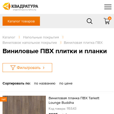
Шахты
Скидки
Акции
ОТДЕЛОЧНЫЕ МАТЕРИАЛЫ
Готовые решения
0
Каталог товаров
+7 (863) 309-13-16
Доставка и оплата
Контакты
в будние дни — с 9.00 до 19.00,
Сб, Вс — выходной
Каталог
|
Напольные покрытия
|
Отзывы
Виниловое напольное покрытие
|
Виниловая плитка ПВХ
ЗАКАЗАТЬ ЗВОНОК
Виниловые ПВХ плитки и планки
Вход
/
Регистрация
Фильтровать
Сортировать по:
по названию
по цене
Виниловая планка ПВХ Tarkett
Хит
Lounge Buddha
Код товара: 115543