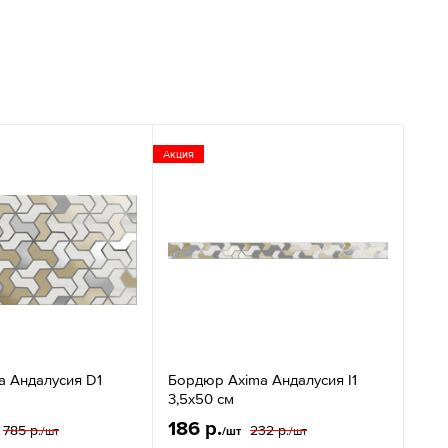
Акция
a Андалусия D1
Бордюр Axima Андалусия I1
3,5x50 см
186 р.
785 р.
232 р.
/шт
/шт
/шт