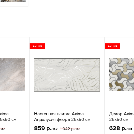
Акция
Акция
xima
Настенная плитка Axima
Декор Axim
25x50 см
Андалусия флора 25x50 см
25x50 см
859 р.
628 р.
1'042 р.
/м2
/м2
/м2
/шт