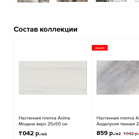
Состав коллекции
Акция
Настенная плитка Axima
Настенная плитка A
Модена верх 25x50 см
Андалусия темная 
859 р.
1'042 р.
1'042 р.
/м2
/м2