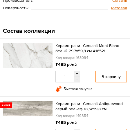
Производитель:
Cersanit
Поверхность:
Матовая
Состав коллекции
Керамогранит Cersanit Mont Blanc
белый 29,7x59,8 см A16521
Код товара: 163094
1'485 р.
/м2
+
В корзину
-
Быстрая покупка
Керамогранит Cersanit Antiquewood
Акция
серый рельеф 18,5х59,8 см
Код товара: 149854
1'485 р.
/м2