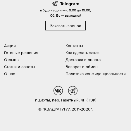
Telegram
в будние дни — с 9.00 до 19.00,
Сб, Вс — выходной
Заказать звонок
Акции
Контакты
Готовые решения
Как сделать заказ
Отзывы
Доставка и оплата
Статьи и советы
Возврат и обмен
О нас
Политика конфиденциальности
vk
tg
г.Шахты,
пер. Газетный, 4Г (ПЭК)
© "КВАДРАТУРА", 2011-2026г.