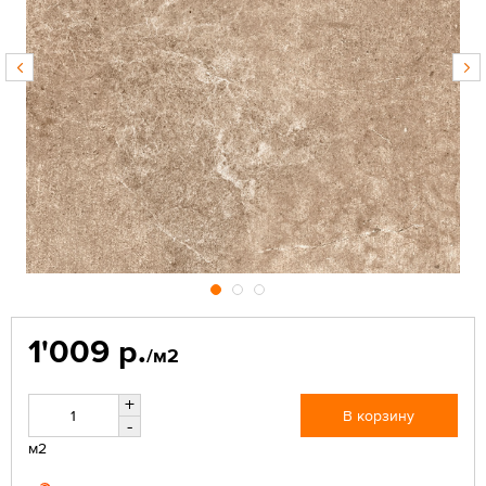
1'009 р.
/м2
+
В корзину
-
м2