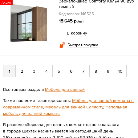
Зеркало-шкаф Comforty Кёльн 90 дуб
Акция
темный
Код товара: 146525
15'645 р.
/шт
В корзину
Быстрая покупка
1
2
3
4
5
6
7
8
9
10
Все товары раздела
Мебель для ванной
Также вас может заинтересовать:
Мебель для ванной комнаты в
современном стиле
,
Мебель для ванной Comforty
,
Напольная
мебель для ванной комнаты
.
В разделе «Зеркала для ванных комнат» нашего каталога
в городе Шахтах насчитывается на сегодняшний день
310 позиций с ценою от 2 100 руб. до 53 816 руб. (без учета