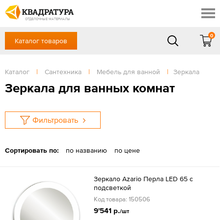
Шахты
Скидки
Акции
ОТДЕЛОЧНЫЕ МАТЕРИАЛЫ
Готовые решения
0
Каталог товаров
+7 (863) 309-13-16
Доставка и оплата
Контакты
в будние дни — с 9.00 до 19.00,
Сб, Вс — выходной
Каталог
|
Сантехника
|
Мебель для ванной
|
Зеркала
Отзывы
ЗАКАЗАТЬ ЗВОНОК
Зеркала для ванных комнат
Вход
/
Регистрация
Фильтровать
Сортировать по:
по названию
по цене
Зеркало Azario Перла LED 65 с
подсветкой
Код товара: 150506
9'541 р.
/шт