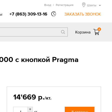
Вход
/
Регистрация
Шахты
+7 (863) 309-13-16
ы
ЗАКАЗАТЬ ЗВОНОК
0
Корзина
.000 с кнопкой Pragma
14'669 р.
/кт.
+
кт.
В корзину