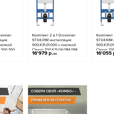
ossman
Комплект 2 в 1 Grossman
Комплект 
яция
97.04.01M инсталляция
97.04.10M
кнопкой
900.K31.01.000 с кнопкой
900.K31.0
.300.300
Classic 700.K31.04.01M.01M
Classic 70
16'979 р.
16'055 
/кт.
я
белая матовая
хром гля