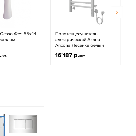
 Gesso Фея 55х44
Полотенцесушитель
Д
есталом
электрический Azario
V
Ancona Лесенка белый
п
з
.
16'187 р.
5
/кт.
/шт