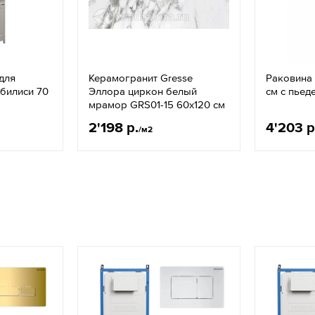
для
Керамогранит Gresse
Раковина
Тбилиси 70
Эллора циркон белый
см с пьед
мрамор GRS01-15 60х120 см
2'198 р.
4'203 р
/м2