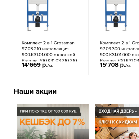
Комплект 2 в 1 Grossman
Комплект 2 в 1 Gr
97.03.210 инсталляция
97.03.300 инсталл
900.K31.01.000 с кнопкой
900.K31.01.000 с 
Pragma 700.K31.03.210.210
Pragma 700.K31.03
14'669 р.
15'708 р.
/кт.
/кт.
черная матовая
золотая глянцева
Наши акции