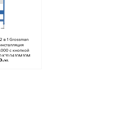
2 в 1 Grossman
 инсталляция
1.000 с кнопкой
0.K31.04.10M.10M
р.
/кт.
нцевая