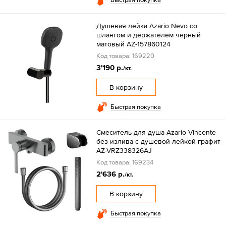
Душевая лейка Azario Nevo со
шлангом и держателем черный
матовый AZ-157860124
Код товара: 169220
3'190 р.
/кт.
В корзину
Быстрая покупка
Смеситель для душа Azario Vincente
без излива с душевой лейкой графит
AZ-VRZ338326AJ
Код товара: 169234
2'636 р.
/кт.
В корзину
Быстрая покупка