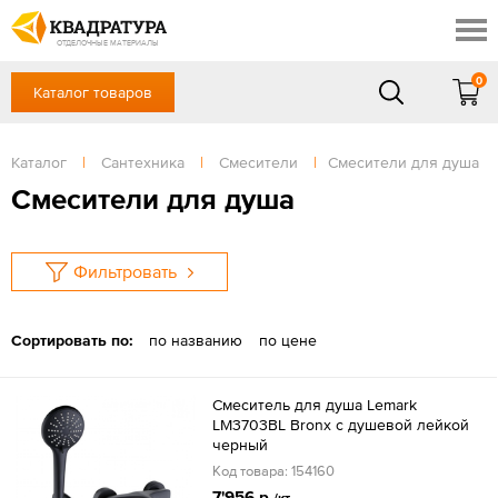
Шахты
Скидки
Акции
ОТДЕЛОЧНЫЕ МАТЕРИАЛЫ
Готовые решения
0
Каталог товаров
+7 (863) 309-13-16
Доставка и оплата
Контакты
в будние дни — с 9.00 до 19.00,
Сб, Вс — выходной
Каталог
|
Сантехника
|
Смесители
|
Смесители для душа
Отзывы
ЗАКАЗАТЬ ЗВОНОК
Смесители для душа
Вход
/
Регистрация
Фильтровать
Сортировать по:
по названию
по цене
Смеситель для душа Lemark
LM3703BL Bronx с душевой лейкой
черный
Код товара: 154160
7'956 р.