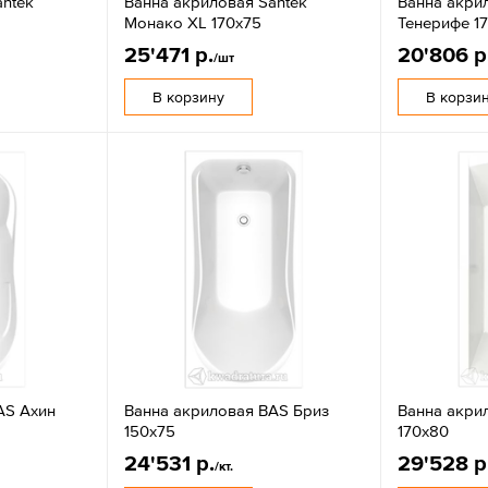
antek
Ванна акриловая Santek
Ванна акри
Монако XL 170х75
Тенерифе 1
25'471 р.
20'806 р
/шт
В корзину
В корзи
AS Ахин
Ванна акриловая BAS Бриз
Ванна акри
150х75
170х80
24'531 р.
29'528 р
/кт.