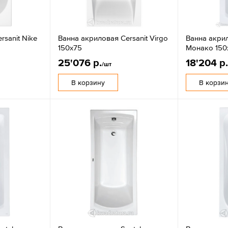
rsanit Nike
Ванна акриловая Cersanit Virgo
Ванна акри
150x75
Монако 150
25'076 р.
18'204 р
/шт
В корзину
В корзи