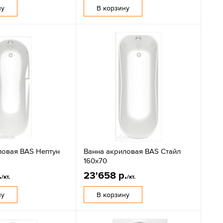
ну
В корзину
ловая BAS Нептун
Ванна акриловая BAS Стайл
160х70
.
23'658 р.
/кт.
/кт.
ну
В корзину