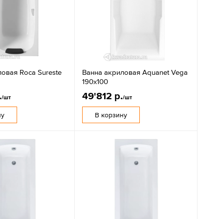
овая Roca Sureste
Ванна акриловая Aquanet Vega
190х100
.
49'812 р.
/шт
/шт
ну
В корзину