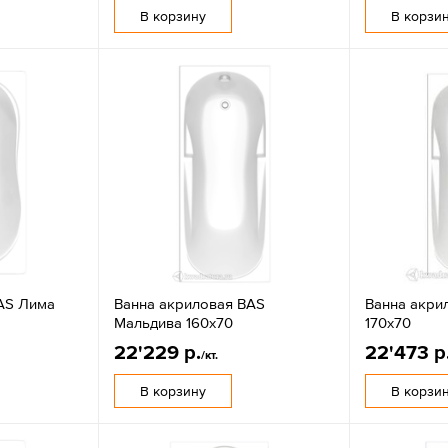
В корзину
В корзи
AS Лима
Ванна акриловая BAS
Ванна акри
Мальдива 160х70
170х70
22'229 р.
22'473 р
/кт.
В корзину
В корзи