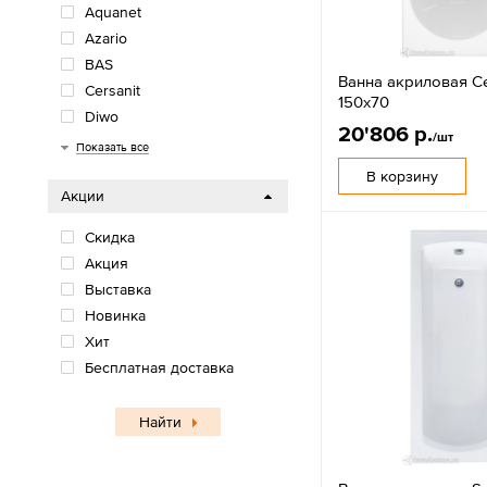
Aquanet
Azario
BAS
Ванна акриловая Ce
Cersanit
150x70
Diwo
20'806 р.
/шт
Grossman
Loranto
Niagara
Oda
Radomir
Roca
Santek
Stworki
Показать все
В корзину
Акции
Скидка
Акция
Выставка
Новинка
Хит
Бесплатная доставка
Найти