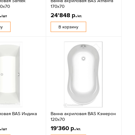
ловая Santek
Ванна акриловая BAS Атланта
70х70
170х70
.
24'848 р.
/шт
/кт.
ну
В корзину
ловая BAS Индика
Ванна акриловая BAS Кэмерон
120х70
.
19'360 р.
/шт
/кт.