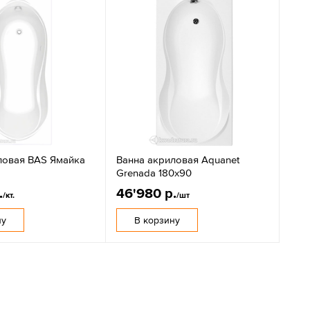
ловая BAS Ямайка
Ванна акриловая Aquanet
Grenada 180х90
.
46'980 р.
/кт.
/шт
ну
В корзину