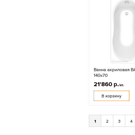
Ванна акриловая B
140х70
21'860 р.
/кт.
В корзину
1
2
3
4