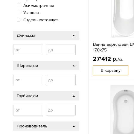
Асимметричная
Угловая
Отдельностоящая
Длина,см
Ванна акриловая B
170х75
от
до
27'412 р.
/кт.
Ширина,см
В корзину
от
до
Глубина,см
от
до
Производитель