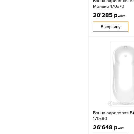
Ванна акриловая S
Монако 170х70
20'285 р.
/шт
В корзину
Ванна акриловая B
170х80
26'648 р.
/кт.