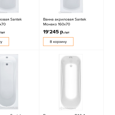
ловая Santek
Ванна акриловая Santek
х70
Монако 160х70
.
19'245 р.
/шт
/шт
ну
В корзину