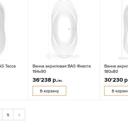
AS Тесса
Ванна акриловая BAS Фиеста
Ванна акри
194х90
180х80
36'238 р.
30'230 р
/кт.
В корзину
В корзи
5